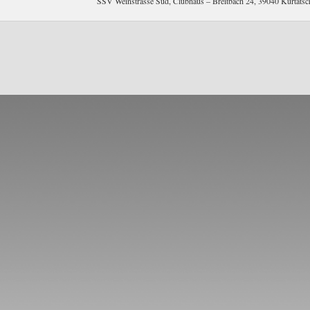
SSV Weinstrasse Süd, Clubhaus – Breitbach 24, 39040 Kurtat