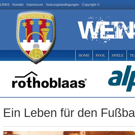
LINKS
Kontakt
Impressum
Nutzungsbedingungen
Copyright ©
HOME
POOL
SPIELE
TE
Ein Leben für den Fußbal