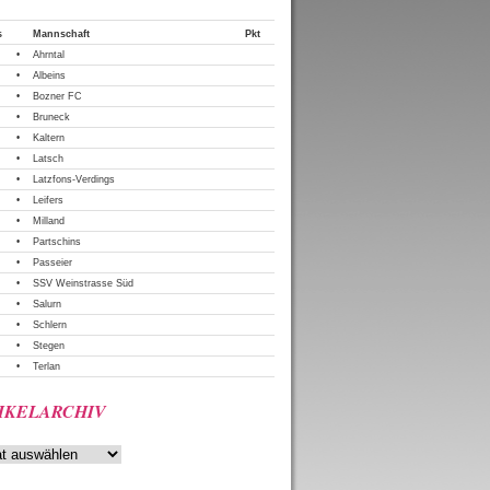
Tabelle
s
Mannschaft
Pkt
•
Ahrntal
•
Albeins
•
Bozner FC
•
Bruneck
•
Kaltern
•
Latsch
•
Latzfons-Verdings
•
Leifers
•
Milland
•
Partschins
•
Passeier
•
SSV Weinstrasse Süd
•
Salurn
•
Schlern
•
Stegen
•
Terlan
IKELARCHIV
rchiv