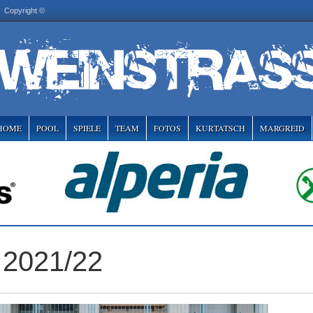
Copyright ©
HOME
POOL
SPIELE
TEAM
FOTOS
KURTATSCH
MARGREID
 2021/22