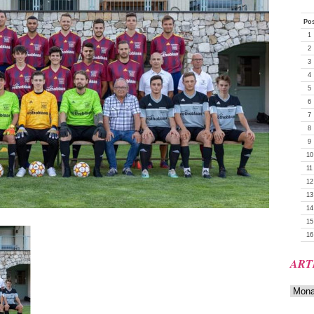
Po
1
2
3
4
5
6
7
8
9
10
11
12
13
14
15
16
ART
Artikela