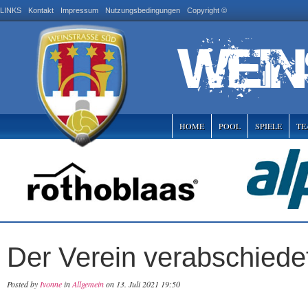
LINKS
Kontakt
Impressum
Nutzungsbedingungen
Copyright ©
HOME
POOL
SPIELE
TE
Der Verein verabschiede
Posted by
Ivonne
in
Allgemein
on 13. Juli 2021 19:50