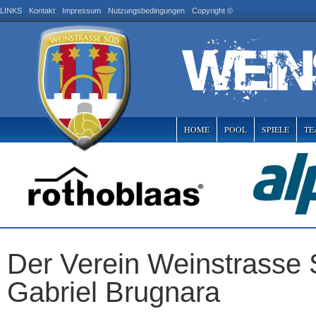
LINKS
Kontakt
Impressum
Nutzungsbedingungen
Copyright ©
HOME
POOL
SPIELE
TE
Der Verein Weinstrasse 
Gabriel Brugnara