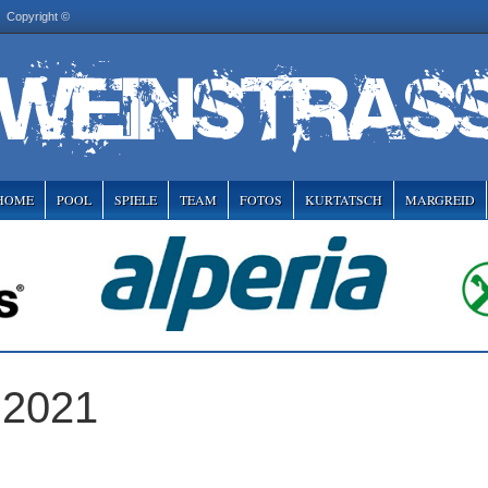
Copyright ©
HOME
POOL
SPIELE
TEAM
FOTOS
KURTATSCH
MARGREID
 2021