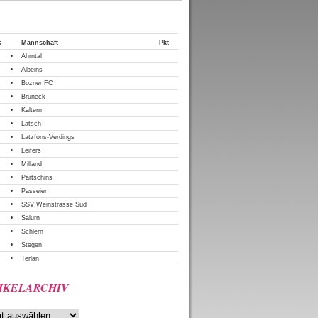
Tabelle
s
Mannschaft
Pkt
•
Ahrntal
•
Albeins
•
Bozner FC
•
Bruneck
•
Kaltern
•
Latsch
•
Latzfons-Verdings
•
Leifers
•
Milland
•
Partschins
•
Passeier
•
SSV Weinstrasse Süd
•
Salurn
•
Schlern
•
Stegen
•
Terlan
IKELARCHIV
rchiv