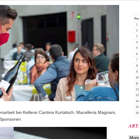
Po
1
2
3
4
5
6
7
8
9
10
11
12
13
14
15
rbeit bei Kellerei Cantina Kurtatsch, Macelleria Magnani,
16
 Sponsoren.
ART
Artikela